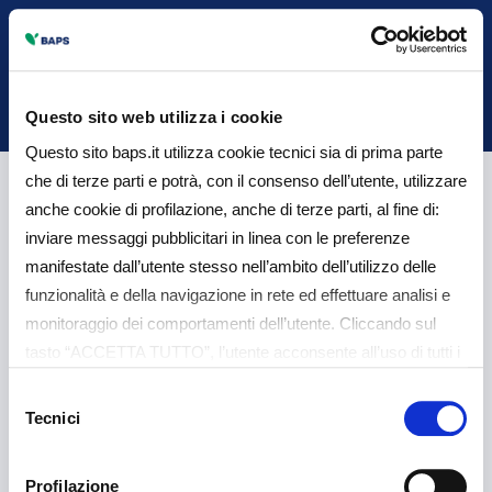
Back
Questo sito web utilizza i cookie
Questo sito baps.it utilizza cookie tecnici sia di prima parte
che di terze parti e potrà, con il consenso dell’utente, utilizzare
Elenco dei
anche cookie di profilazione, anche di terze parti, al fine di:
inviare messaggi pubblicitari in linea con le preferenze
provvedimenti IVASS
manifestate dall’utente stesso nell’ambito dell’utilizzo delle
funzionalità e della navigazione in rete ed effettuare analisi e
monitoraggio dei comportamenti dell’utente. Cliccando sul
tasto “ACCETTA TUTTO”, l’utente acconsente all’uso di tutti i
IVASS
cookie non tecnici, inclusi quindi quelli di profilazione e
Selezione
analitici. Il consenso è facoltativo e può essere revocato in
Tecnici
del
qualsiasi momento. Se l’utente desidera gestire le proprie
consenso
preferenze può cliccare sul tasto “Dettagli” (accessibile in
COMUNICAZIONI/AVVISI
Profilazione