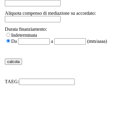
Aliquota compenso di mediazione su accordato:
Durata finanziamento:
Indeterminata
Da
a
(mm/aaaa)
TAEG: