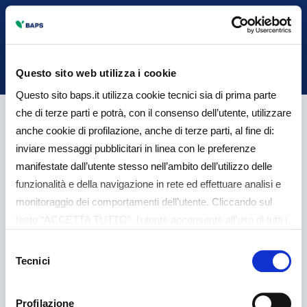
Back
Questo sito web utilizza i cookie
Questo sito baps.it utilizza cookie tecnici sia di prima parte
che di terze parti e potrà, con il consenso dell’utente, utilizzare
Documentazione
anche cookie di profilazione, anche di terze parti, al fine di:
inviare messaggi pubblicitari in linea con le preferenze
manifestate dall’utente stesso nell’ambito dell’utilizzo delle
funzionalità e della navigazione in rete ed effettuare analisi e
monitoraggio dei comportamenti dell’utente. Cliccando sul
tasto “ACCETTA TUTTO”, l’utente acconsente all’uso di tutti i
cookie non tecnici, inclusi quindi quelli di profilazione e
Selezione
analitici. Il consenso è facoltativo e può essere revocato in
Tecnici
del
qualsiasi momento. Se l’utente desidera gestire le proprie
consenso
preferenze può cliccare sul tasto “Dettagli” (accessibile in
Profilazione