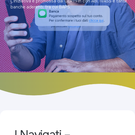
L’iniziativa è promossa dal CERTFin con ABI, IVASS e tante
banche aderenti, tra cui BAPS.
I Navigati –