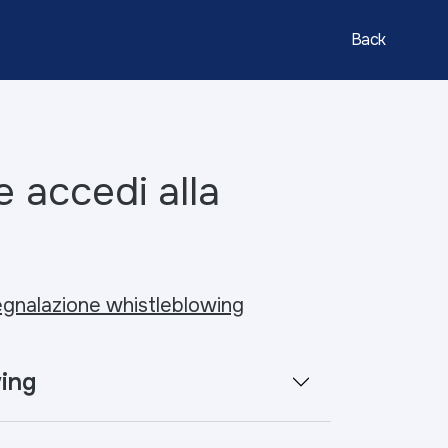
Back
 accedi alla
egnalazione whistleblowing
wing