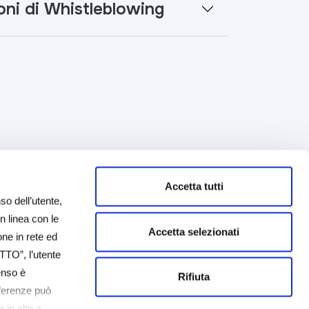
oni di Whistleblowing
Accetta tutti
so dell’utente,
in linea con le
Accetta selezionati
one in rete ed
TTO”, l’utente
senso è
Rifiuta
eferenze può
 in alto a