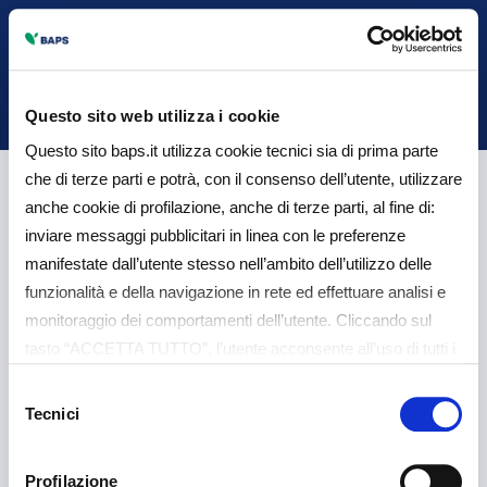
Back
Questo sito web utilizza i cookie
Questo sito baps.it utilizza cookie tecnici sia di prima parte
che di terze parti e potrà, con il consenso dell’utente, utilizzare
Modulo standard di
anche cookie di profilazione, anche di terze parti, al fine di:
inviare messaggi pubblicitari in linea con le preferenze
informazioni ai
manifestate dall’utente stesso nell’ambito dell’utilizzo delle
funzionalità e della navigazione in rete ed effettuare analisi e
depositanti
monitoraggio dei comportamenti dell’utente. Cliccando sul
tasto “ACCETTA TUTTO”, l’utente acconsente all’uso di tutti i
cookie non tecnici, inclusi quindi quelli di profilazione e
Selezione
analitici. Il consenso è facoltativo e può essere revocato in
Tecnici
del
Modulo standard di
qualsiasi momento. Se l’utente desidera gestire le proprie
consenso
preferenze può cliccare sul tasto “Dettagli” (accessibile in
informazioni ai depositanti -
Profilazione