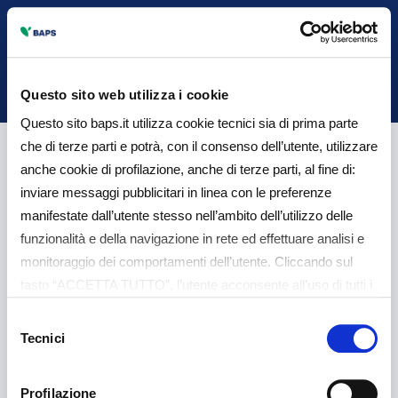
Back
Questo sito web utilizza i cookie
Questo sito baps.it utilizza cookie tecnici sia di prima parte
che di terze parti e potrà, con il consenso dell’utente, utilizzare
Terminologia
anche cookie di profilazione, anche di terze parti, al fine di:
inviare messaggi pubblicitari in linea con le preferenze
standardizzata europea
manifestate dall’utente stesso nell’ambito dell’utilizzo delle
funzionalità e della navigazione in rete ed effettuare analisi e
– GLOSSARIO
monitoraggio dei comportamenti dell’utente. Cliccando sul
tasto “ACCETTA TUTTO”, l’utente acconsente all’uso di tutti i
cookie non tecnici, inclusi quindi quelli di profilazione e
Selezione
analitici. Il consenso è facoltativo e può essere revocato in
Tecnici
del
GLOSSARIO
qualsiasi momento. Se l’utente desidera gestire le proprie
consenso
preferenze può cliccare sul tasto “Dettagli” (accessibile in
Profilazione