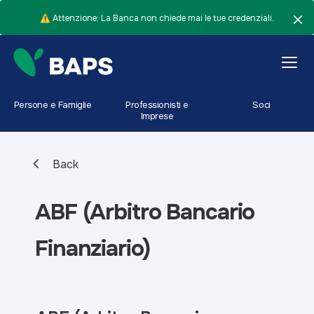
⚠️ Attenzione: La Banca non chiede mai le tue credenziali.
Persone e Famiglie
Professionisti e
Soci
Imprese
Back
ABF (Arbitro Bancario
Finanziario)