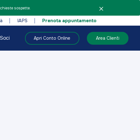
ichieste sospette.
tà
IAPS
Prenota appuntamento
Soci
Apri Conto Online
Area Clienti