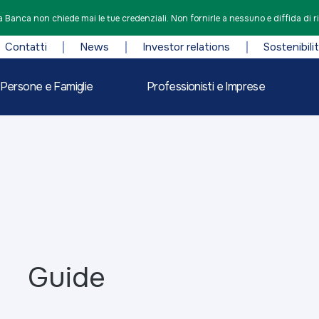
 Banca non chiede mai le tue credenziali. Non fornirle a nessuno e diffida di r
Contatti
News
Investor relations
Sostenibili
Persone e Famiglie
Professionisti e Imprese
Guide