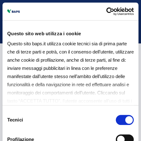
Back
Questo sito web utilizza i cookie
Questo sito baps.it utilizza cookie tecnici sia di prima parte
che di terze parti e potrà, con il consenso dell’utente, utilizzare
Conoscere l’ICC
anche cookie di profilazione, anche di terze parti, al fine di:
inviare messaggi pubblicitari in linea con le preferenze
manifestate dall’utente stesso nell’ambito dell’utilizzo delle
funzionalità e della navigazione in rete ed effettuare analisi e
Conoscere l'ICC -
monitoraggio dei comportamenti dell’utente. Cliccando sul
tasto “ACCETTA TUTTO”, l’utente acconsente all’uso di tutti i
Aggiornato al 30/11/2024
cookie non tecnici, inclusi quindi quelli di profilazione e
Selezione
analitici. Il consenso è facoltativo e può essere revocato in
Tecnici
del
qualsiasi momento. Se l’utente desidera gestire le proprie
consenso
preferenze può cliccare sul tasto “Dettagli” (accessibile in
Profilazione