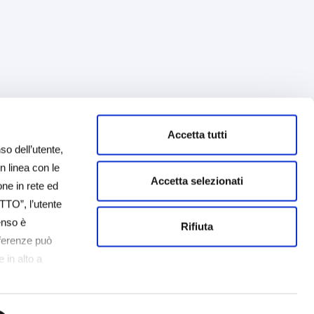
Accetta tutti
so dell’utente,
in linea con le
Accetta selezionati
one in rete ed
TTO”, l’utente
senso è
Rifiuta
eferenze può
 in alto a
cookie che
è possibile
tente non