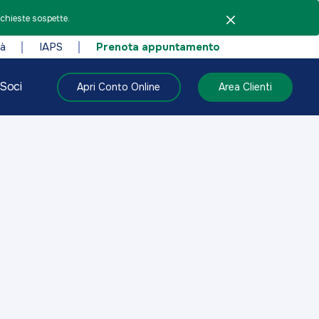
ichieste sospette.
tà
IAPS
Prenota appuntamento
Soci
Apri Conto Online
Area Clienti