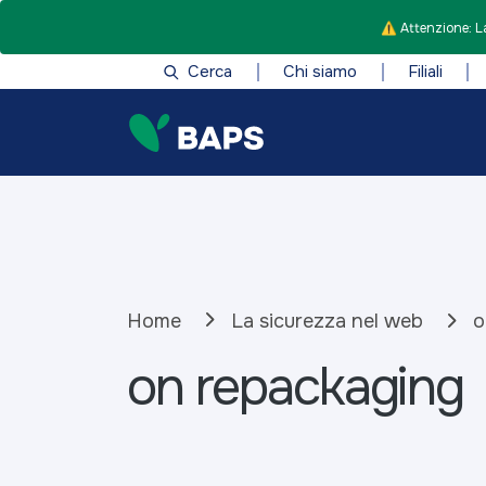
⚠️ Attenzione: La
Cerca
Chi siamo
Filiali
Home
La sicurezza nel web
o
on repackaging