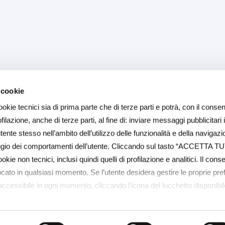
 cookie
ookie tecnici sia di prima parte che di terze parti e potrà, con il consen
ilazione, anche di terze parti, al fine di: inviare messaggi pubblicitari 
ente stesso nell’ambito dell’utilizzo delle funzionalità e della navigazi
aggio dei comportamenti dell’utente. Cliccando sul tasto “ACCETTA TU
ookie non tecnici, inclusi quindi quelli di profilazione e analitici. Il con
ocato in qualsiasi momento. Se l’utente desidera gestire le proprie pr
(accessibile in ogni momento, cliccando l’icona del lucchetto disponibile
 su questo link
https://baps.it/cookie-policy/
. Per sapere di più sui 
COOKIE POLICY a questo link
https://baps.it/cookie-policy/
da dove 
singoli cookie. Chiudendo questo banner - cliccando su "Rifiuta" - l’u