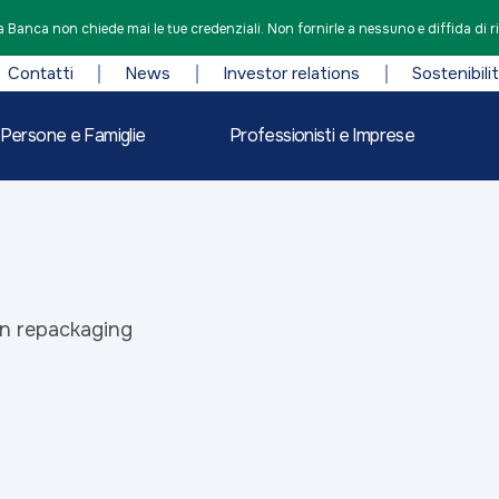
 Banca non chiede mai le tue credenziali. Non fornirle a nessuno e diffida di r
Contatti
News
Investor relations
Sostenibili
Persone e Famiglie
Professionisti e Imprese
n repackaging