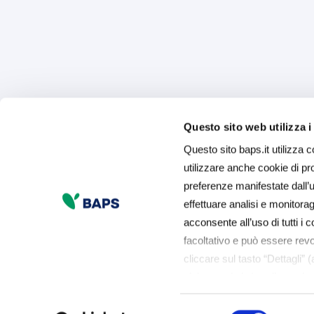
Questo sito web utilizza i
Questo sito baps.it utilizza c
utilizzare anche cookie di prof
preferenze manifestate dall’ut
effettuare analisi e monitor
acconsente all’uso di tutti i c
facoltativo e può essere rev
cliccare sul tasto “Dettagli” 
sinistra nel sito) o cliccando
usiamo può accedere alla 
Selezione
esprimere le preferenze sui 