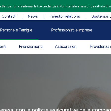
 Banca non chiede mai le tue credenziali. Non fornirle a nessuno e diffida di r
Contatti
News
Investor relations
Sostenibili
Persone e Famiglie
Professionisti e Imprese
enti
Finanziamenti
Assicurazioni
Previdenza i
nteressi con le polizze assicurative delle compag