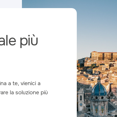
iale più
ina a te, vienici a
vare la soluzione più