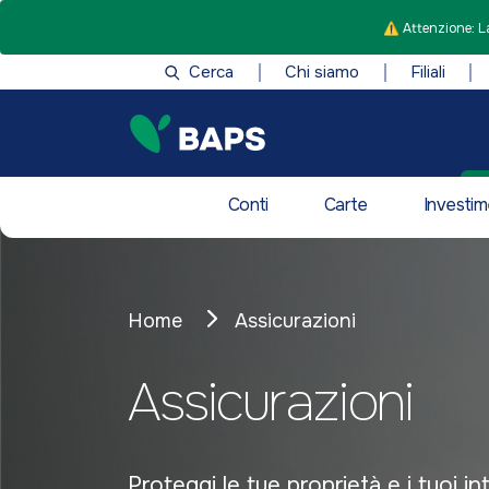
⚠️ Attenzione: La
Cerca
Chi siamo
Filiali
Conti
Carte
Investim
Home
Assicurazioni
Assicurazioni
Proteggi le tue proprietà e i tuoi i