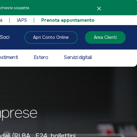
ichieste sospette.
tà
IAPS
Prenota appuntamento
Soci
Apri Conto Online
Area Clienti
estimenti
Estero
Servizi digitali
imprese
i (RI.BA., F24, bollettini,