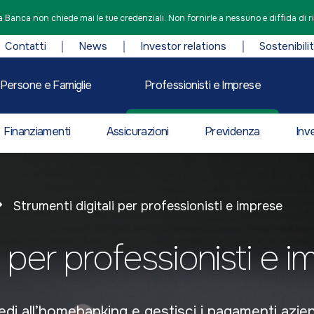
 Banca non chiede mai le tue credenziali. Non fornirle a nessuno e diffida di r
Contatti
News
Investor relations
Sostenibili
Persone e Famiglie
Professionisti e Imprese
Finanziamenti
Assicurazioni
Previdenza
Inv
Strumenti digitali per professionisti e imprese
i per professionisti e 
 all’homebanking e gestisci i pagamenti aziendal