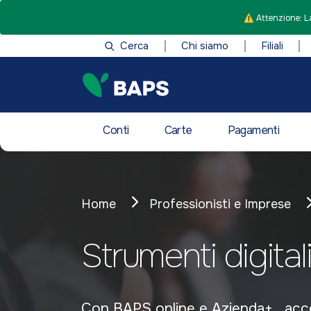
⚠️ Attenzione: La
Cerca
Chi siamo
Filiali
Conti
Carte
Pagamenti
Home
Professionisti e Imprese
Strumenti digital
Con BAPS online e Azienda+ , accedi