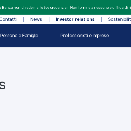
 Banca non chiede mai le tue credenziali. Non fornirle a nessuno e diffida di r
Contatti
News
Investor relations
Sostenibili
Persone e Famiglie
Professionisti e Imprese
s