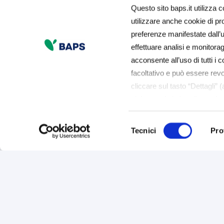
Questo sito baps.it utilizza c
utilizzare anche cookie di prof
preferenze manifestate dall’ut
effettuare analisi e monitor
acconsente all’uso di tutti i c
facoltativo e può essere rev
cliccare sul tasto “Dettagli” 
sinistra nel sito) o cliccando
usiamo può accedere alla 
Selezione
esprimere le preferenze sui 
Tecnici
Pro
del
presta il consenso all’uso d
consenso
cookie tecnici attivi).
Persone e Famiglie
Profess
Conti
Conti