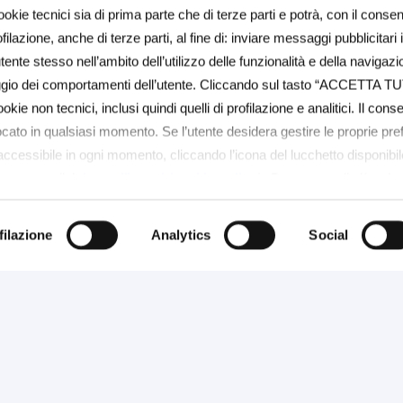
ookie tecnici sia di prima parte che di terze parti e potrà, con il consen
ilazione, anche di terze parti, al fine di: inviare messaggi pubblicitari 
ente stesso nell’ambito dell’utilizzo delle funzionalità e della navigazi
aggio dei comportamenti dell’utente. Cliccando sul tasto “ACCETTA TU
ookie non tecnici, inclusi quindi quelli di profilazione e analitici. Il con
ocato in qualsiasi momento. Se l’utente desidera gestire le proprie pr
(accessibile in ogni momento, cliccando l’icona del lucchetto disponibile
 su questo link
https://baps.it/cookie-policy/
. Per sapere di più sui 
COOKIE POLICY a questo link
https://baps.it/cookie-policy/
da dove 
singoli cookie. Chiudendo questo banner - cliccando su "Rifiuta" - l’u
filazione
Analytics
Social
ei cookie che richiedono il consenso, mantenendo le impostazioni di de
ionisti e Imprese
Soci
Come diventare soci