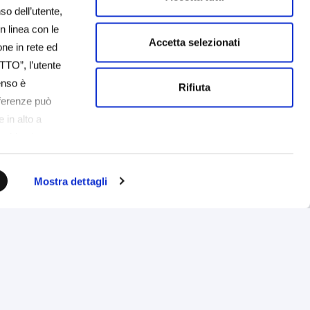
so dell’utente,
in linea con le
Accetta selezionati
one in rete ed
TTO”, l’utente
senso è
Rifiuta
eferenze può
 in alto a
cookie che
è possibile
tente non
Mostra dettagli
fault (solo
Dove trovarci
Prenotazione appuntamento