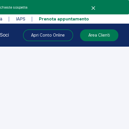
ichieste sospette.
tà
IAPS
Prenota appuntamento
Soci
Apri Conto Online
Area Clienti