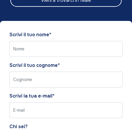
Vieni a trovarci in filiale
Please
Scrivi il tuo nome*
leave
this
field
empty.
Scrivi il tuo cognome*
Scrivi la tua e-mail*
Chi sei?