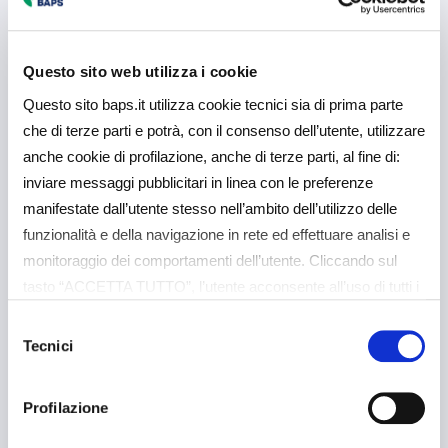
Leggi Tutto
Questo sito web utilizza i cookie
Questo sito baps.it utilizza cookie tecnici sia di prima parte
che di terze parti e potrà, con il consenso dell’utente, utilizzare
anche cookie di profilazione, anche di terze parti, al fine di:
inviare messaggi pubblicitari in linea con le preferenze
manifestate dall’utente stesso nell’ambito dell’utilizzo delle
funzionalità e della navigazione in rete ed effettuare analisi e
monitoraggio dei comportamenti dell’utente. Cliccando sul
tasto “ACCETTA TUTTO”, l’utente acconsente all’uso di tutti i
cookie non tecnici, inclusi quindi quelli di profilazione e
Selezione
analitici. Il consenso è facoltativo e può essere revocato in
Tecnici
del
Soci NEXT
qualsiasi momento. Se l’utente desidera gestire le proprie
consenso
preferenze può cliccare sul tasto “Dettagli” (accessibile in
Profilazione
VANTAGGI
ogni momento, cliccando l’icona del lucchetto disponibile in
Soci da 500 fino a 999 azioni
alto a sinistra nel sito) o cliccando su questo