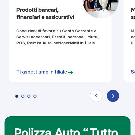
Prodotti bancari,
M
finanziari e assicurativi
s
Condizioni di favore su Conto Corrente e
Mu
Servizi accessori, Prestiti personali, Mutui,
ec
POS, Polizza Auto, sottoscrivibili in filiale.
Pi
Ti aspettiamo in filiale
S
Polizza Auto “Tutto