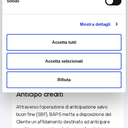
Social
esprimere le preferenze sui singoli cookie. Chiudendo questo
banner - cliccando su "Rifiuta" - l’utente non presta il
consenso all’uso dei cookie che richiedono il consenso,
Mostra dettagli
mantenendo le impostazioni di default (solo cookie tecnici
attivi).
Accetta tutti
Accetta selezionati
Professionisti
Imprese
Rifiuta
FINANZIAMENTI
Anticipo crediti
Attraverso l’operazione di anticipazione salvo
buon fine (SBF), BAPS mette a disposizione del
Cliente un affidamento destinato ad anticipare