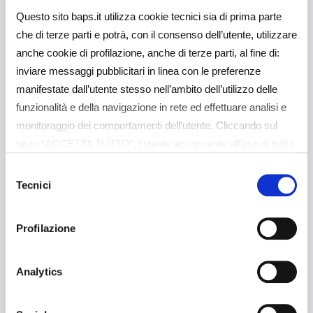
Professionisti
Imprese
Questo sito baps.it utilizza cookie tecnici sia di prima parte
che di terze parti e potrà, con il consenso dell’utente, utilizzare
FINANZIAMENTI
anche cookie di profilazione, anche di terze parti, al fine di:
Leasing
inviare messaggi pubblicitari in linea con le preferenze
Cos’è il leasing? Scoprilo e scegli tra le offerte
manifestate dall’utente stesso nell’ambito dell’utilizzo delle
di leasing strumentale e immobiliare per
funzionalità e della navigazione in rete ed effettuare analisi e
prenderti cura della tua azienda.
monitoraggio dei comportamenti dell’utente. Cliccando sul
tasto “ACCETTA TUTTO”, l’utente acconsente all’uso di tutti i
cookie non tecnici, inclusi quindi quelli di profilazione e
Selezione
analitici. Il consenso è facoltativo e può essere revocato in
Tecnici
del
qualsiasi momento. Se l’utente desidera gestire le proprie
consenso
preferenze può cliccare sul tasto “Dettagli” (accessibile in
Profilazione
Scopri di più
ogni momento, cliccando l’icona del lucchetto disponibile in
alto a sinistra nel sito) o cliccando su questo
link
https://baps.it/cookie-policy/
. Per sapere di più sui
Analytics
cookie che usiamo può accedere alla COOKIE POLICY a
questo link
https://baps.it/cookie-policy/
da dove è possibile