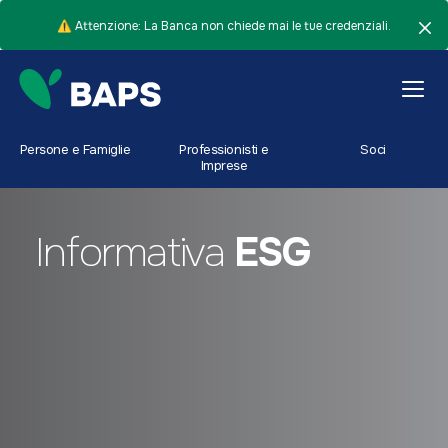
⚠️ Attenzione: La Banca non chiede mai le tue credenziali.
Persone e Famiglie
Professionisti e
Soci
Imprese
Informativa
ESG