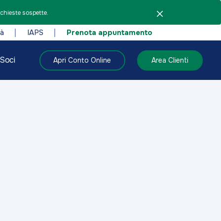
ichieste sospette.
tà
IAPS
Prenota appuntamento
Soci
Apri Conto Online
Area Clienti