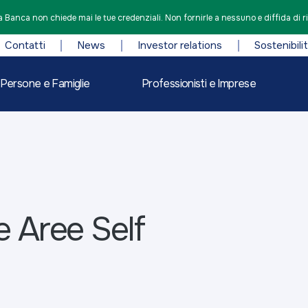
 Banca non chiede mai le tue credenziali. Non fornirle a nessuno e diffida di r
Contatti
News
Investor relations
Sostenibili
Persone e Famiglie
Professionisti e Imprese
 le Aree Self