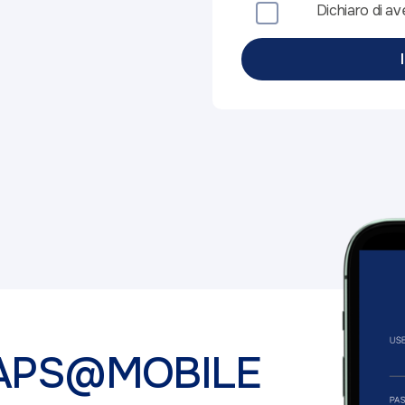
Dichiaro di ave
 BAPS@MOBILE