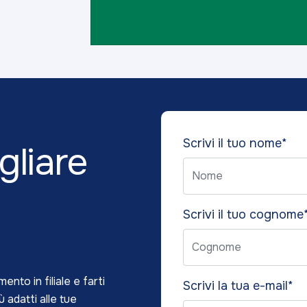
Please
Scrivi il tuo nome*
gliare
leave
this
field
empty.
Scrivi il tuo cognome
nto in filiale e farti
Scrivi la tua e-mail*
ù adatti alle tue