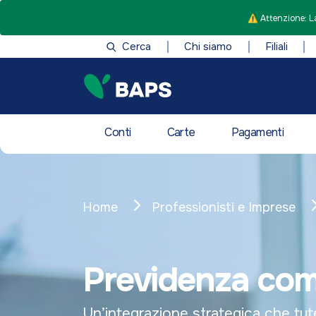
⚠️ Attenzione: La
Cerca
Chi siamo
Filiali
Conti
Carte
Pagamenti
Home
Professionisti e Imprese
Previdenza com
Un’integrazione strategica che tut