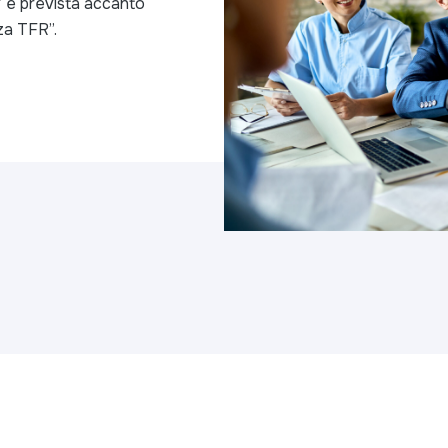
” è prevista accanto
za TFR”.