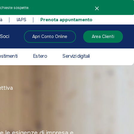
ichieste sospette.
tà
IAPS
Prenota appuntamento
Soci
Apri Conto Online
Area Clienti
estimenti
Estero
Servizi digitali
ttiva
a
e le esigenze di impresa e