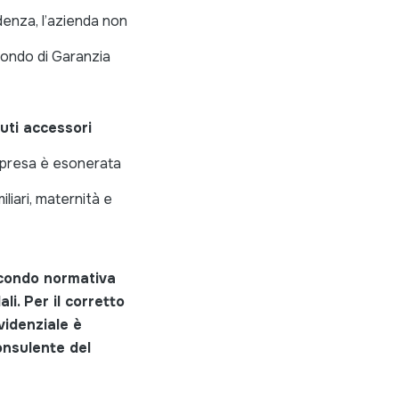
denza, l’azienda non
Fondo di Garanzia
uti accessori
impresa è esonerata
iliari, maternità e
secondo normativa
i. Per il corretto
idenziale è
onsulente del