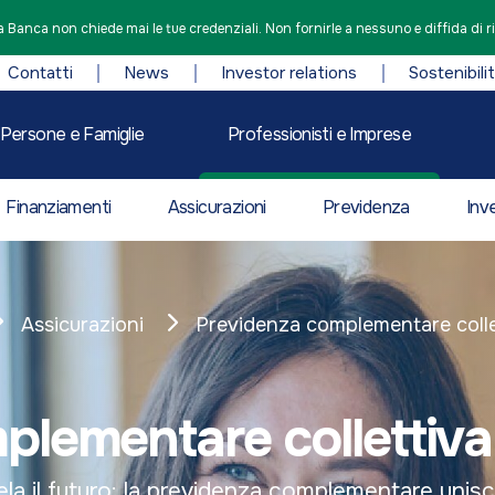
 Banca non chiede mai le tue credenziali. Non fornirle a nessuno e diffida di r
Contatti
News
Investor relations
Sostenibili
Persone e Famiglie
Professionisti e Imprese
Finanziamenti
Assicurazioni
Previdenza
Inv
Assicurazioni
Previdenza complementare colle
plementare collettiv
ela il futuro: la previdenza complementare unisc