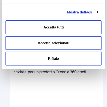
banner - cliccando su "Rifiuta" - l’utente non presta il
consenso all’uso dei cookie che richiedono il consenso,
Mostra dettagli
mantenendo le impostazioni di default (solo cookie tecnici
attivi).
Accetta tutti
Persone
CARTE AMERICAN EXPRESS
Accetta selezionati
Carta di Credito Verde American
Express​
Rifiuta
La Carta realizzata con l’85% di plastica
riciclata, per un prodotto Green a 360 gradi.​