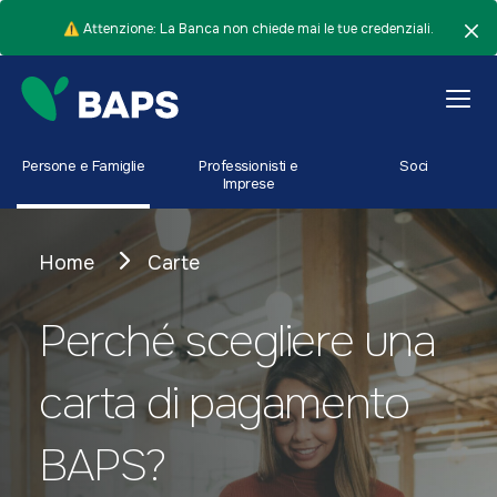
⚠️ Attenzione: La Banca non chiede mai le tue credenziali.
Persone e Famiglie
Professionisti e
Soci
Imprese
Home
Carte
Perché scegliere una
carta di pagamento
BAPS?