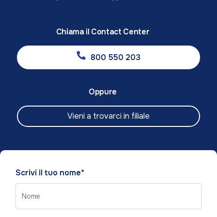
Chiama il Contact Center
800 550 203
Oppure
Vieni a trovarci in filiale
Please
Scrivi il tuo nome*
leave
this
field