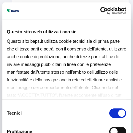
Scopri di più
Questo sito web utilizza i cookie
Questo sito baps.it utilizza cookie tecnici sia di prima parte
che di terze parti e potrà, con il consenso dell’utente, utilizzare
anche cookie di profilazione, anche di terze parti, al fine di:
inviare messaggi pubblicitari in linea con le preferenze
manifestate dall’utente stesso nell’ambito dell’utilizzo delle
funzionalità e della navigazione in rete ed effettuare analisi e
monitoraggio dei comportamenti dell’utente. Cliccando sul
tasto “ACCETTA TUTTO”, l’utente acconsente all’uso di tutti i
cookie non tecnici, inclusi quindi quelli di profilazione e
Selezione
analitici. Il consenso è facoltativo e può essere revocato in
Tecnici
del
qualsiasi momento. Se l’utente desidera gestire le proprie
consenso
preferenze può cliccare sul tasto “Dettagli” (accessibile in
Profilazione