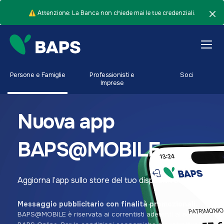
⚠️ Attenzione: La Banca non chiede mai le tue credenziali.
Persone e Famiglie
Professionisti e
Soci
Imprese
Nuova app
BAPS@MOBILE
Aggiorna l’app sullo store del tuo dispositivo
Messaggio pubblicitario con finalità promozionali.
BAPS@MOBILE è riservata ai correntisti aderenti al servizio