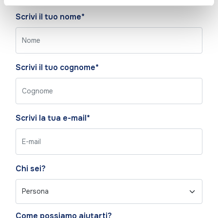
Please
Scrivi il tuo nome*
leave
this
field
empty.
Scrivi il tuo cognome*
Scrivi la tua e-mail*
Chi sei?
Come possiamo aiutarti?