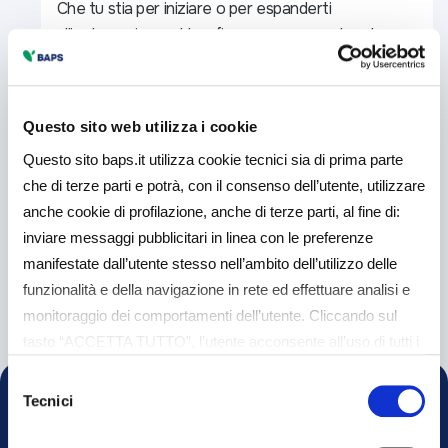
Che tu stia per iniziare o per espanderti
all’estero, siamo al tuo fianco per aumentare la
tua competitività internazionale grazie alla
nostra rete di partner internazionali.
Questo sito web utilizza i cookie
Questo sito baps.it utilizza cookie tecnici sia di prima parte
che di terze parti e potrà, con il consenso dell’utente, utilizzare
anche cookie di profilazione, anche di terze parti, al fine di:
inviare messaggi pubblicitari in linea con le preferenze
Scopri di più
manifestate dall’utente stesso nell’ambito dell’utilizzo delle
funzionalità e della navigazione in rete ed effettuare analisi e
monitoraggio dei comportamenti dell’utente. Cliccando sul
tasto “ACCETTA TUTTO”, l’utente acconsente all’uso di tutti i
cookie non tecnici, inclusi quindi quelli di profilazione e
Selezione
analitici. Il consenso è facoltativo e può essere revocato in
Tecnici
del
qualsiasi momento. Se l’utente desidera gestire le proprie
consenso
preferenze può cliccare sul tasto “Dettagli” (accessibile in