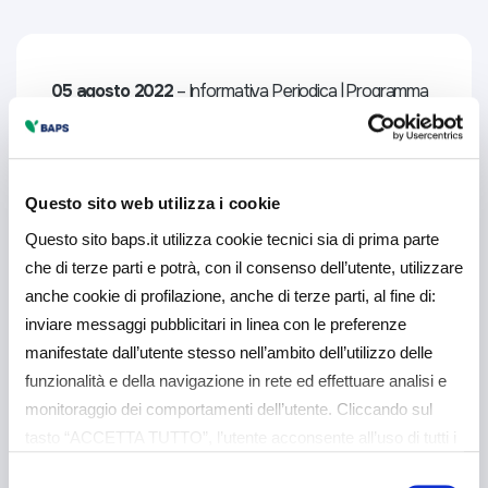
05 agosto 2022
– Informativa Periodica | Programma
di acquisto azioni proprie predeterminato
Approfondisci
Questo sito web utilizza i cookie
Questo sito baps.it utilizza cookie tecnici sia di prima parte
che di terze parti e potrà, con il consenso dell’utente, utilizzare
anche cookie di profilazione, anche di terze parti, al fine di:
inviare messaggi pubblicitari in linea con le preferenze
manifestate dall’utente stesso nell’ambito dell’utilizzo delle
02 agosto 2022
– Informativa Periodica su ordini di
funzionalità e della navigazione in rete ed effettuare analisi e
vendita | Programma di acquisto azioni proprie
monitoraggio dei comportamenti dell’utente. Cliccando sul
predeterminato
tasto “ACCETTA TUTTO”, l’utente acconsente all’uso di tutti i
cookie non tecnici, inclusi quindi quelli di profilazione e
Selezione