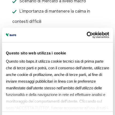
Scenario di Mercato a livello macro
L’importanza di mantenere la calma in
contesti difficili
Il rapporto cliente-consulente: la
pianificazione finanziaria
Impatti sull’Economia Reale Italiana
Questo sito web utilizza i cookie
Questo sito baps.it utilizza cookie tecnici sia di prima parte
A seguire, il link per partecipare al talk. Il
che di terze parti e potrà, con il consenso dell’utente, utilizzare
collegamento sarà attivo poco prima dell’inizio
anche cookie di profilazione, anche di terze parti, al fine di:
della diretta.
inviare messaggi pubblicitari in linea con le preferenze
manifestate dall’utente stesso nell’ambito dell’utilizzo delle
Partecipa al webinar
funzionalità e della navigazione in rete ed effettuare analisi e
monitoraggio dei comportamenti dell’utente. Cliccando sul
tasto “ACCETTA TUTTO”, l’utente acconsente all’uso di tutti i
cookie non tecnici, inclusi quindi quelli di profilazione e