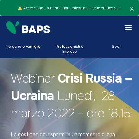
⚠️ Attenzione: La Banca non chiede mai le tue credenziali.
Persone e Famiglie
Professionisti e
Soci
Imprese
Webinar
Crisi Russia –
Ucraina
Lunedì, 28
marzo 2022 – ore 18.15
La gestione dei risparmi in un momento di alta