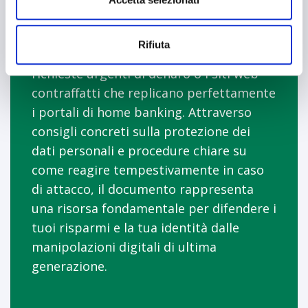
europee
EBA
,
EIOPA
ed
ESMA
, ti offre gli
strumenti essenziali per smascherare i
Rifiuta
nuovi segnali di pericolo, come le
richieste urgenti di denaro o i siti web
contraffatti che replicano perfettamente
i portali di home banking. Attraverso
consigli concreti sulla protezione dei
dati personali e procedure chiare su
come reagire tempestivamente in caso
di attacco, il documento rappresenta
una risorsa fondamentale per difendere i
tuoi risparmi e la tua identità dalle
manipolazioni digitali di ultima
generazione.