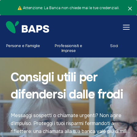
⚠️ Attenzione: La Banca non chiede mai le tue credenziali.
Persone e Famiglie
Professionisti e
Soci
Imprese
Consigli utili per
difendersi dalle frodi
Messaggi sospetti o chiamate urgenti? Non agire
d’impulso. Proteggi i tuoi risparmi fermandoti a
riflettere: una chiamata alla tua banca vale più di mille