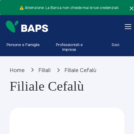
⚠️ Attenzione: La Banca non chiede mai le tue credenziali.
Persone e Famiglie
Professionisti e
Soci
Imprese
Home
Filiali
Filiale Cefalù
Filiale Cefalù