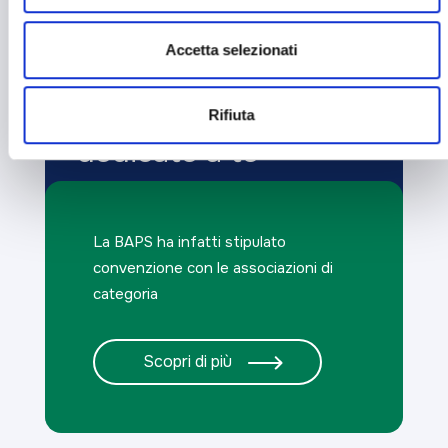
Accetta selezionati
Sei un imprenditore?
Rifiuta
Scopri le carte
dedicate a te
La BAPS ha infatti stipulato
convenzione con le associazioni di
categoria
Scopri di più