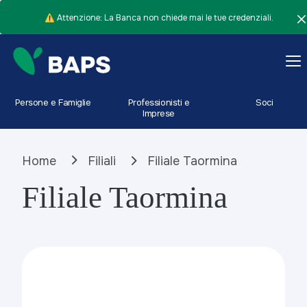
⚠️ Attenzione: La Banca non chiede mai le tue credenziali.
Persone e Famiglie
Professionisti e
Soci
Imprese
Home
Filiali
Filiale Taormina
Filiale Taormina