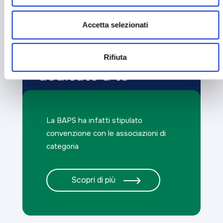
Accetta selezionati
Sei un imprenditore?
Rifiuta
Scopri le carte
dedicate a te
La BAPS ha infatti stipulato
convenzione con le associazioni di
categoria
Scopri di più