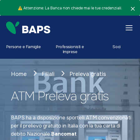
⚠️ Attenzione: La Banca non chiede mai le tue credenziali.
Persone e Famiglie
Professionisti e
Soci
Imprese
Home
Filiali
Preleva gratis
ATM Preleva gratis
BAPS ha a disposizione sportelli ATM convenzionati
per il prelievo gratuito in Italia con la tua carta di
debito Nazionale
Bancomat