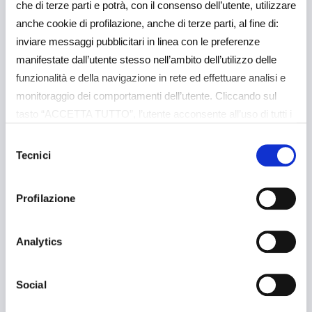
che di terze parti e potrà, con il consenso dell’utente, utilizzare
anche cookie di profilazione, anche di terze parti, al fine di:
inviare messaggi pubblicitari in linea con le preferenze
manifestate dall’utente stesso nell’ambito dell’utilizzo delle
funzionalità e della navigazione in rete ed effettuare analisi e
monitoraggio dei comportamenti dell’utente. Cliccando sul
tasto “ACCETTA TUTTO”, l’utente acconsente all’uso di tutti i
cookie non tecnici, inclusi quindi quelli di profilazione e
Selezione
analitici. Il consenso è facoltativo e può essere revocato in
Tecnici
del
qualsiasi momento. Se l’utente desidera gestire le proprie
consenso
preferenze può cliccare sul tasto “Dettagli” (accessibile in
Profilazione
ogni momento, cliccando l’icona del lucchetto disponibile in
alto a sinistra nel sito) o cliccando su questo
link
https://baps.it/cookie-policy/
. Per sapere di più sui
Analytics
cookie che usiamo può accedere alla COOKIE POLICY a
questo link
https://baps.it/cookie-policy/
da dove è possibile
Social
esprimere le preferenze sui singoli cookie. Chiudendo questo