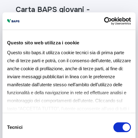
Carta BAPS giovani -
Aggiornato al 01/07/2025
Questo sito web utilizza i cookie
Depositi a risparmio
Questo sito baps.it utilizza cookie tecnici sia di prima parte
"Risparmio Jeans" -
che di terze parti e potrà, con il consenso dell’utente, utilizzare
Aggiornato al 30/11/2024
anche cookie di profilazione, anche di terze parti, al fine di:
inviare messaggi pubblicitari in linea con le preferenze
manifestate dall’utente stesso nell’ambito dell’utilizzo delle
funzionalità e della navigazione in rete ed effettuare analisi e
Conto di base - Aggiornato
monitoraggio dei comportamenti dell’utente. Cliccando sul
al 01/07/2025
tasto “ACCETTA TUTTO”, l’utente acconsente all’uso di tutti i
cookie non tecnici, inclusi quindi quelli di profilazione e
Selezione
analitici. Il consenso è facoltativo e può essere revocato in
Tecnici
del
qualsiasi momento. Se l’utente desidera gestire le proprie
consenso