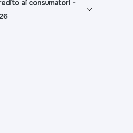
redito ai consumatori -
026