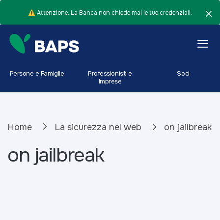
⚠️ Attenzione: La Banca non chiede mai le tue credenziali.
Persone e Famiglie
Professionisti e
Soci
Imprese
Home
La sicurezza nel web
on jailbreak
on jailbreak