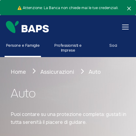
⚠️ Attenzione: La Banca non chiede mai le tue credenziali.
Persone e Famiglie
Professionisti e
Soci
Imprese
Home
Assicurazioni
Auto
Auto
Puoi contare su una protezione completa: gustati in
tutta serenità il piacere di guidare.