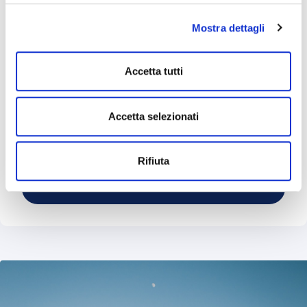
consenso all’uso dei cookie che richiedono il consenso,
Descrivi in breve di cosa hai bisogno
Mostra dettagli
mantenendo le impostazioni di default (solo cookie tecnici
attivi).
Accetta tutti
Accetta selezionati
*Campi obbligatori
Dichiaro di aver letto l'
informativa sulla privacy
*
Rifiuta