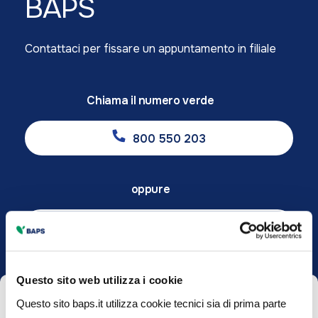
BAPS
Contattaci per fissare un appuntamento in filiale
Chiama il numero verde
800 550 203
oppure
Vieni a trovarci in filiale
Questo sito web utilizza i cookie
Questo sito baps.it utilizza cookie tecnici sia di prima parte
Please
Scrivi il tuo nome*