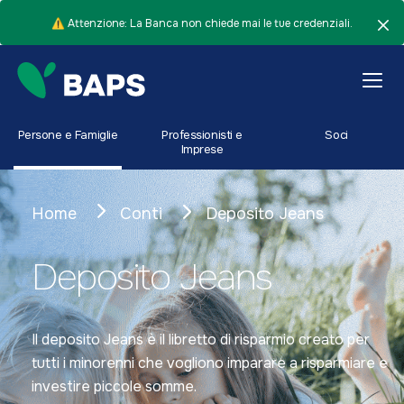
⚠️ Attenzione: La Banca non chiede mai le tue credenziali.
Persone e Famiglie
Professionisti e
Soci
Imprese
Home
Conti
Deposito Jeans
Deposito Jeans
Il deposito Jeans è il libretto di risparmio creato per
tutti i minorenni che vogliono imparare a risparmiare e
investire piccole somme.