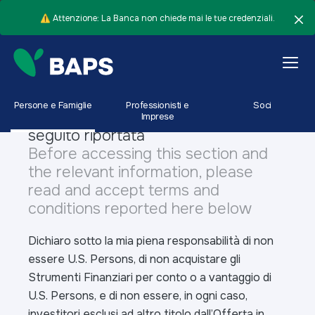
⚠️ Attenzione: La Banca non chiede mai le tue credenziali.
Informativa / Disclaimer
Prima di accedere alla sezione e alle
relative informazioni, si prega di
Persone e Famiglie
Professionisti e
Soci
leggere e accettare l’informativa di
Imprese
seguito riportata
Before accessing this section and
the relevant information, please
read and accept terms and
conditions reported here below
Dichiaro sotto la mia piena responsabilità di non
essere U.S. Persons, di non acquistare gli
Strumenti Finanziari per conto o a vantaggio di
U.S. Persons, e di non essere, in ogni caso,
investitori esclusi ad altro titolo dall’Offerta in