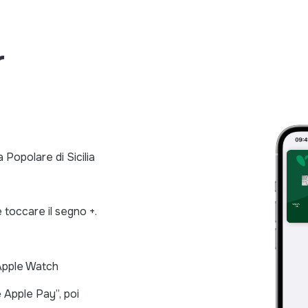
r
 Popolare di Sicilia
e toccare il segno +.
.
 Apple Watch
e Apple Pay”, poi