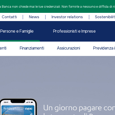
 Banca non chiede mai le tue credenziali. Non fornirle a nessuno e diffida di r
Contatti
News
Investor relations
Sostenibili
Persone e Famiglie
Professionisti e Imprese
enti
Finanziamenti
Assicurazioni
Previdenza i