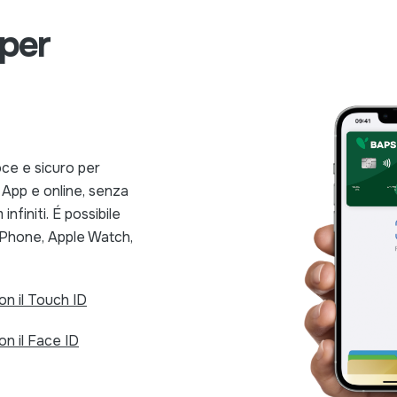
 per
oce e sicuro per
e App e online, senza
nfiniti. É possibile
iPhone, Apple Watch,
n il Touch ID
n il Face ID