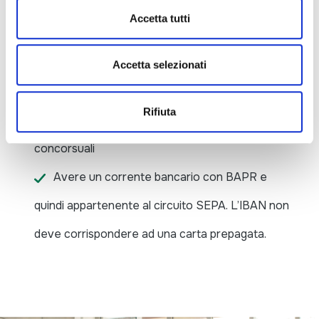
un’associazione o una ditta individuale o una
Accetta tutti
società di persone con almeno due anni di
operatività e un fatturato annuo consigliato di
Accetta selezionati
almeno € 60.000
Rifiuta
Non essere stato soggetto a procedure
concorsuali
Avere un corrente bancario con BAPR e
quindi appartenente al circuito SEPA. L’IBAN non
deve corrispondere ad una carta prepagata.