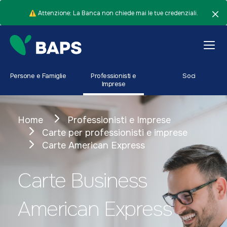
⚠️ Attenzione: La Banca non chiede mai le tue credenziali.
Persone e Famiglie
Professionisti e
Soci
Imprese
Home
Professionisti e Imprese
Carte per professionisti e imprese
Carte American Express
Carte Business
American Express