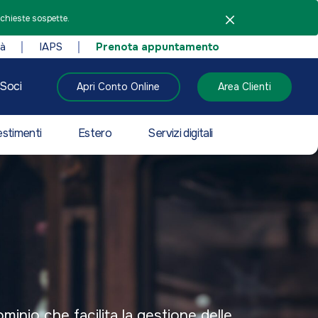
ichieste sospette.
tà
IAPS
Prenota appuntamento
Soci
Apri Conto Online
Area Clienti
estimenti
Estero
Servizi digitali
inio che facilita la gestione delle