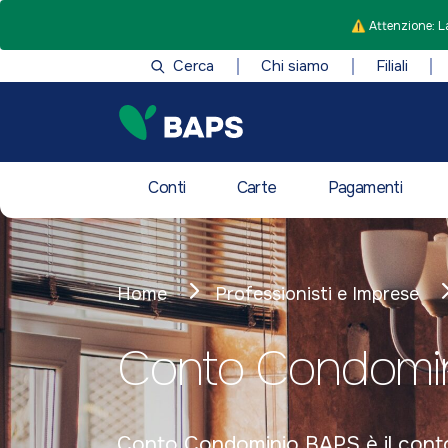
⚠️ Attenzione: La
Cerca
Chi siamo
Filiali
Conti
Carte
Pagamenti
Home
Professionisti e Imprese
Conto Condomi
Conto Condominio BAPS è il conto c