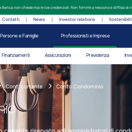
 Banca non chiede mai le tue credenziali. Non fornirle a nessuno e diffida di r
Contatti
News
Investor relations
Sostenibili
Persone e Famiglie
Professionisti e Imprese
Finanziamenti
Assicurazioni
Previdenza
Inv
Conti corrente
Conto Condominio
nio
orrente riservato agli amministratori di condom