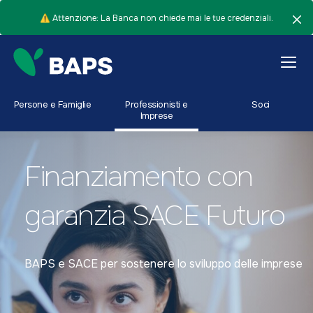
⚠️ Attenzione: La Banca non chiede mai le tue credenziali.
Persone e Famiglie
Professionisti e
Soci
Imprese
Finanziamento con
garanzia SACE Futuro
BAPS e SACE per sostenere lo sviluppo delle imprese