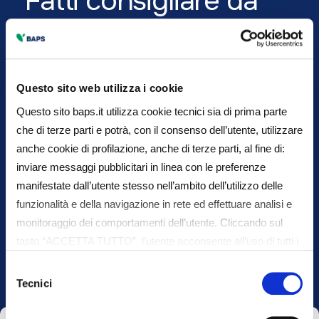
Fatti consigliare
da
BAPS
Contattaci per fissare un appuntamento in filiale
Questo sito web utilizza i cookie
Questo sito baps.it utilizza cookie tecnici sia di prima parte
che di terze parti e potrà, con il consenso dell’utente, utilizzare
Chiama il numero verde
anche cookie di profilazione, anche di terze parti, al fine di:
inviare messaggi pubblicitari in linea con le preferenze
800550203
manifestate dall’utente stesso nell’ambito dell’utilizzo delle
funzionalità e della navigazione in rete ed effettuare analisi e
Oppure
monitoraggio dei comportamenti dell’utente. Cliccando sul
tasto “ACCETTA TUTTO”, l’utente acconsente all’uso di tutti i
Vieni a trovarci in filiale
cookie non tecnici, inclusi quindi quelli di profilazione e
Selezione
analitici. Il consenso è facoltativo e può essere revocato in
Tecnici
del
qualsiasi momento. Se l’utente desidera gestire le proprie
consenso
preferenze può cliccare sul tasto “Dettagli” (accessibile in