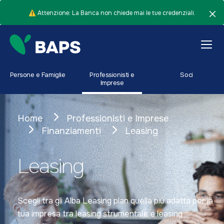
⚠️ Attenzione: La Banca non chiede mai le tue credenziali.
Persone e Famiglie
Professionisti e
Soci
Imprese
Home
Professionisti e Imprese
Finanziamenti
Leasing
Leasing
Scegli tra gli Alba Leasing plan quella più adatta per la
tua impresa tra leasing strumentale e leasing