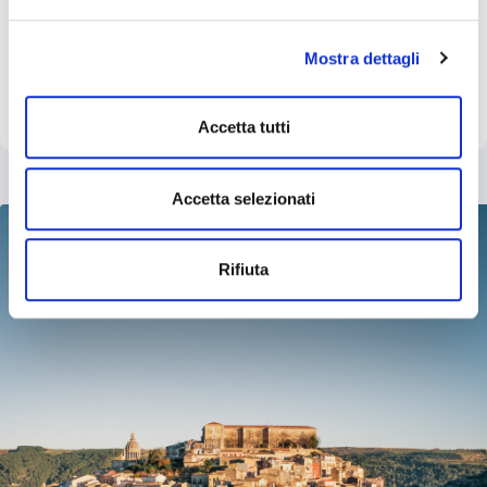
banner - cliccando su "Rifiuta" - l’utente non presta il
Dichiaro di aver letto l’
informativa sulla privacy
*
consenso all’uso dei cookie che richiedono il consenso,
Mostra dettagli
mantenendo le impostazioni di default (solo cookie tecnici
attivi).
Accetta tutti
Accetta selezionati
Rifiuta