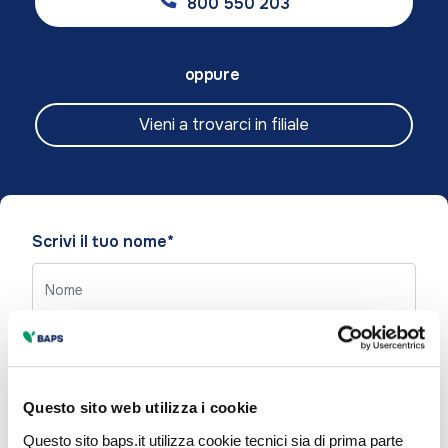
800 550 203
oppure
Vieni a trovarci in filiale
Please
Scrivi il tuo nome*
leave
this
field
empty.
Scrivi il tuo cognome*
Questo sito web utilizza i cookie
Questo sito baps.it utilizza cookie tecnici sia di prima parte