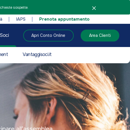
ichieste sospette.
tà
IAPS
Prenota appuntamento
Soci
Apri Conto Online
Area Clienti
ment
Vantaggisoci.it
cipare all’assemblea.