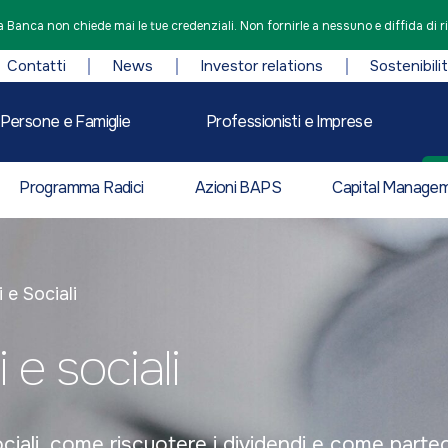
 Banca non chiede mai le tue credenziali. Non fornirle a nessuno e diffida di r
Contatti
News
Investor relations
Sostenibili
Persone e Famiglie
Professionisti e Imprese
Programma Radici
Azioni BAPS
Capital Manage
i e Sociali
i e sociali
 sociali, come riscuotere i dividendi e come parte