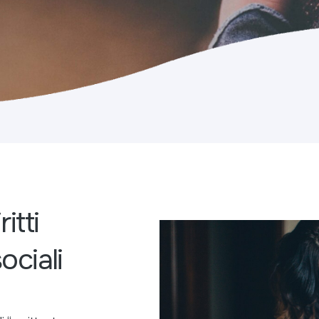
itti
ociali