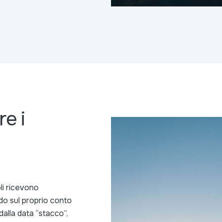
e i
oli ricevono
do sul proprio conto
dalla data “stacco”,