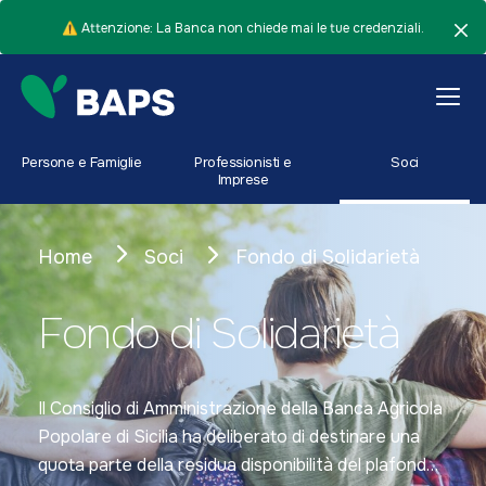
⚠️ Attenzione: La Banca non chiede mai le tue credenziali.
Persone e Famiglie
Professionisti e
Soci
Imprese
Home
Soci
Fondo di Solidarietà
Fondo di Solidarietà
Il Consiglio di Amministrazione della Banca Agricola
Popolare di Sicilia ha deliberato di destinare una
quota parte della residua disponibilità del plafond