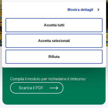
consenso all’uso dei cookie che richiedono il consenso,
Mostra dettagli
mantenendo le impostazioni di default (solo cookie tecnici
attivi).
Accetta tutti
Accetta selezionati
Rifiuta
Richiesta di rimborso
Compila il modulo per richiedere il rimborso
Scarica il PDF