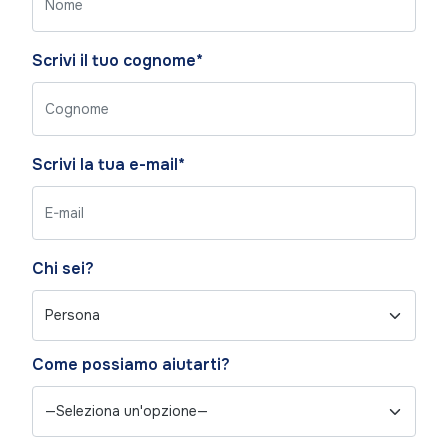
this
field
empty.
Scrivi il tuo cognome*
Scrivi la tua e-mail*
Chi sei?
Come possiamo aiutarti?