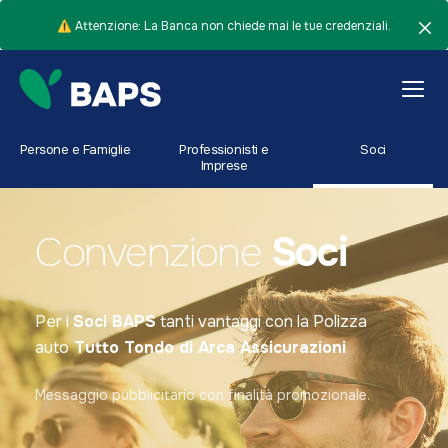
⚠️ Attenzione: La Banca non chiede mai le tue credenziali.
Persone e Famiglie
Professionisti e
Soci
Imprese
Convenzione
Soci
Per i
Soci BAPS
tanti vantaggi con la Polizza
auto
Tutto Tondo di
Arca Assicurazioni
Messaggio pubblicitario con finalità promozionale.