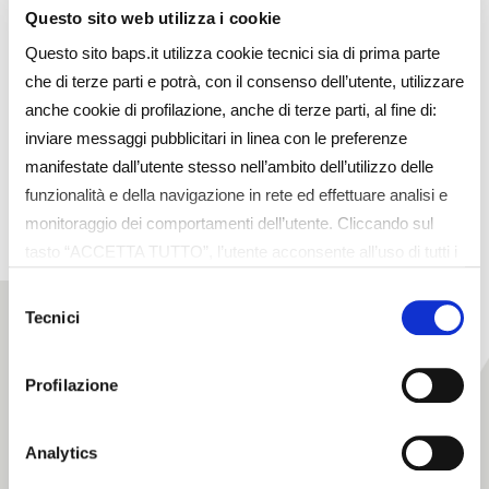
L’inverno demografico minaccia pensioni e
Questo sito web utilizza i cookie
Questo sito baps.it utilizza cookie tecnici sia di prima parte
welfare, rischio un quinto del Pil italiano nei
che di terze parti e potrà, con il consenso dell’utente, utilizzare
prossimi venti anni
anche cookie di profilazione, anche di terze parti, al fine di:
inviare messaggi pubblicitari in linea con le preferenze
Leggi il quinto numero qui
manifestate dall’utente stesso nell’ambito dell’utilizzo delle
funzionalità e della navigazione in rete ed effettuare analisi e
monitoraggio dei comportamenti dell’utente. Cliccando sul
tasto “ACCETTA TUTTO”, l’utente acconsente all’uso di tutti i
cookie non tecnici, inclusi quindi quelli di profilazione e
Selezione
analitici. Il consenso è facoltativo e può essere revocato in
Tecnici
del
qualsiasi momento. Se l’utente desidera gestire le proprie
consenso
preferenze può cliccare sul tasto “Dettagli” (accessibile in
Profilazione
ogni momento, cliccando l’icona del lucchetto disponibile in
alto a sinistra nel sito) o cliccando su questo
link
https://baps.it/cookie-policy/
. Per sapere di più sui
Analytics
cookie che usiamo può accedere alla COOKIE POLICY a