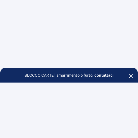
BLOCCO CARTE | smarrimento o furto:
contattaci
Persone e Famiglie
Conti
Professionisti e Imprese
Carte
Conti