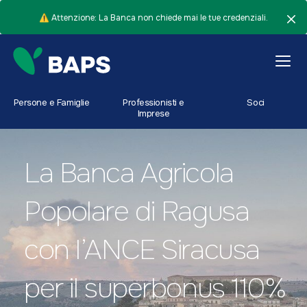
⚠️ Attenzione: La Banca non chiede mai le tue credenziali.
Persone e Famiglie
Professionisti e
Soci
Imprese
La Banca Agricola
Popolare di Ragusa
con l’ANCE Siracusa
per il superbonus 110%