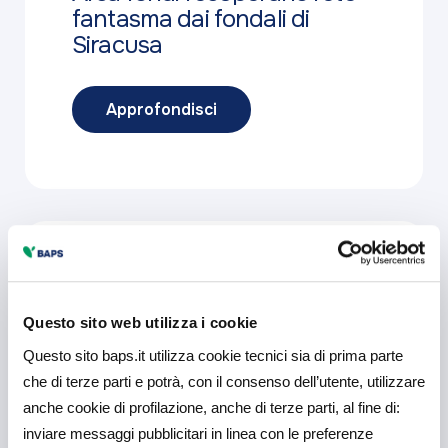
fantasma dai fondali di
Siracusa
Approfondisci
7 Maggio 2026
Comunicati Stampa
Completato il primo
Questo sito web utilizza i cookie
impianto agrivoltaico in
Questo sito baps.it utilizza cookie tecnici sia di prima parte
Italia con tecnologia serra
che di terze parti e potrà, con il consenso dell’utente, utilizzare
Archimede® finanziato da
anche cookie di profilazione, anche di terze parti, al fine di:
BAPS
inviare messaggi pubblicitari in linea con le preferenze