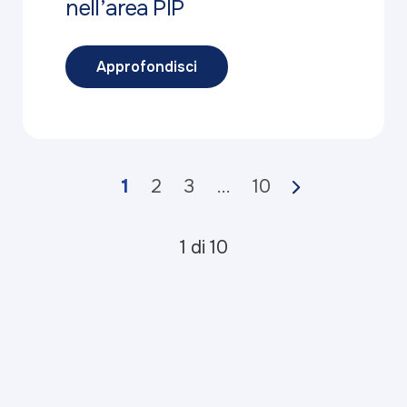
nell’area PIP
Approfondisci
1
2
3
...
10
1 di 10