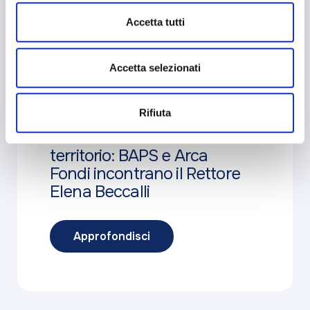
attivi).
Accetta tutti
Accetta selezionati
2 Aprile 2026
Comunicati Stampa
Rifiuta
Il futuro del sistema
bancario tra etica e
territorio: BAPS e Arca
Fondi incontrano il Rettore
Elena Beccalli
Approfondisci