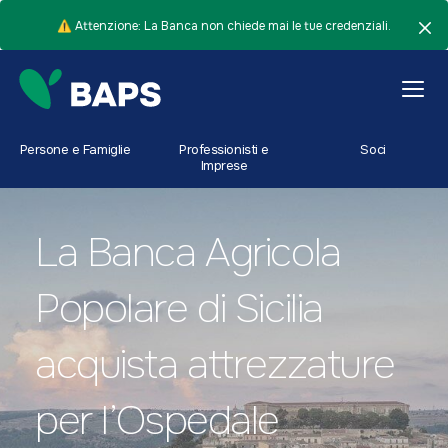
⚠️ Attenzione: La Banca non chiede mai le tue credenziali.
Persone e Famiglie
Professionisti e
Soci
Imprese
La Banca Agricola
Popolare di Sicilia
acquista attrezzature
per l’Ospedale