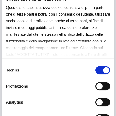
Questo sito baps.it utilizza cookie tecnici sia di prima parte
che di terze parti e potrà, con il consenso dell’utente, utilizzare
Potrebbe interessarti
anche cookie di profilazione, anche di terze parti, al fine di:
inviare messaggi pubblicitari in linea con le preferenze
anche
manifestate dall’utente stesso nell’ambito dell’utilizzo delle
funzionalità e della navigazione in rete ed effettuare analisi e
monitoraggio dei comportamenti dell’utente. Cliccando sul
tasto “ACCETTA TUTTO”, l’utente acconsente all’uso di tutti i
cookie non tecnici, inclusi quindi quelli di profilazione e
Selezione
analitici. Il consenso è facoltativo e può essere revocato in
Tecnici
del
5 Agosto 2026
Comunicati Stampa
qualsiasi momento. Se l’utente desidera gestire le proprie
consenso
preferenze può cliccare sul tasto “Dettagli” (accessibile in
Il CdA approva la
Profilazione
ogni momento, cliccando l’icona del lucchetto disponibile in
Relazione Semestrale
alto a sinistra nel sito) o cliccando su questo
link
https://baps.it/cookie-policy/
. Per sapere di più sui
Analytics
al 30 giugno 2026
cookie che usiamo può accedere alla COOKIE POLICY a
questo link
https://baps.it/cookie-policy/
da dove è possibile