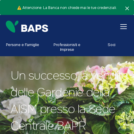
⚠️ Attenzione: La Banca non chiede mai le tue credenziali.
Persone e Famiglie
Professionisti e
Soci
Imprese
Un successo la vendita
delle Gardenie della
AISM presso la Sede
Centrale BAPR