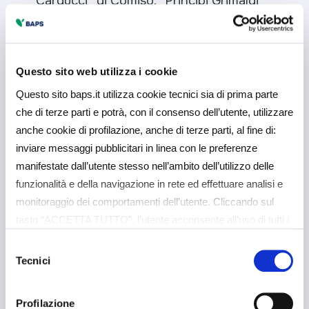
Carducci” di Comiso, “Principi Grimaldi”
di Modica e “Enrico Berlinguer” di
Ragusa.
Questo sito web utilizza i cookie
Soddisfatti anche gli insegnanti, i quali
Questo sito baps.it utilizza cookie tecnici sia di prima parte
hanno espressamente chiesto a Baps e
che di terze parti e potrà, con il consenso dell’utente, utilizzare
FeduF di organizzare altri incontri per
anche cookie di profilazione, anche di terze parti, al fine di:
poter coinvolgere le classi che, per
inviare messaggi pubblicitari in linea con le preferenze
evidenti motivi organizzativi, non hanno
manifestate dall’utente stesso nell’ambito dell’utilizzo delle
partecipato a questa edizione.
funzionalità e della navigazione in rete ed effettuare analisi e
monitoraggio dei comportamenti dell’utente. Cliccando sul
Il mese di ottobre è stato nominato
tasto “ACCETTA TUTTO”, l’utente acconsente all’uso di tutti i
“
Mese dell’Educazione Finanziaria
”
cookie non tecnici, inclusi quindi quelli di profilazione e
Selezione
analitici. Il consenso è facoltativo e può essere revocato in
dal Comitato per la programmazione e il
Tecnici
del
qualsiasi momento. Se l’utente desidera gestire le proprie
coordinamento delle attività di
consenso
preferenze può cliccare sul tasto “Dettagli” (accessibile in
educazione finanziaria costituito
Profilazione