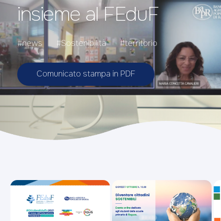
insieme al FEduF
#news
#Sostenibilità
#territorio
Comunicato stampa in PDF