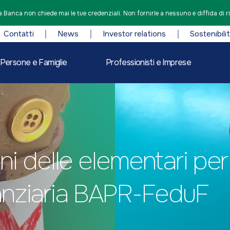
 Banca non chiede mai le tue credenziali. Non fornirle a nessuno e diffida di r
Contatti
News
Investor relations
Sostenibili
Persone e Famiglie
Professionisti e Imprese
ini delle elementari per
anziaria BAPR-FeduF