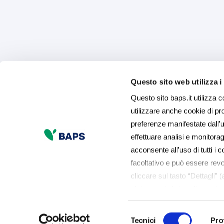
Questo sito web utilizza i
Questo sito baps.it utilizza c
utilizzare anche cookie di prof
preferenze manifestate dall’ut
effettuare analisi e monitor
acconsente all’uso di tutti i c
facoltativo e può essere rev
cliccare sul tasto “Dettagli” 
sinistra nel sito) o cliccando
usiamo può accedere alla 
Selezione
esprimere le preferenze sui 
Tecnici
Pro