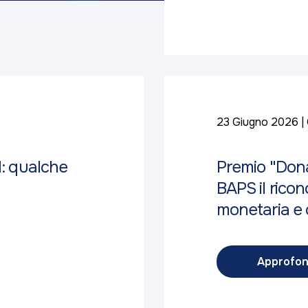
23 Giugno 2026
d: qualche
Premio "Dona
BAPS il ricon
monetaria e c
Approfon