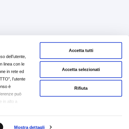
Accetta tutti
so dell’utente,
in linea con le
Accetta selezionati
one in rete ed
TTO”, l’utente
senso è
Rifiuta
eferenze può
 in alto a
cookie che
è possibile
tente non
Mostra dettagli