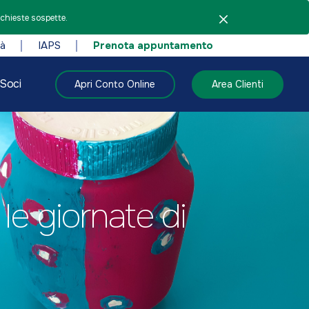
ichieste sospette.
tà
IAPS
Prenota appuntamento
Soci
Apri Conto Online
Area Clienti
 le giornate di