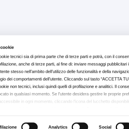
 cookie
ookie tecnici sia di prima parte che di terze parti e potrà, con il consen
ilazione, anche di terze parti, al fine di: inviare messaggi pubblicitari 
ente stesso nell’ambito dell’utilizzo delle funzionalità e della navigazi
aggio dei comportamenti dell’utente. Cliccando sul tasto “ACCETTA TU
ookie non tecnici, inclusi quindi quelli di profilazione e analitici. Il con
ocato in qualsiasi momento. Se l’utente desidera gestire le proprie pr
(accessibile in ogni momento, cliccando l’icona del lucchetto disponibile
 su questo link
https://baps.it/cookie-policy/
. Per sapere di più sui 
COOKIE POLICY a questo link
https://baps.it/cookie-policy/
da dove 
singoli cookie. Chiudendo questo banner - cliccando su "Rifiuta" - l’u
filazione
Analytics
Social