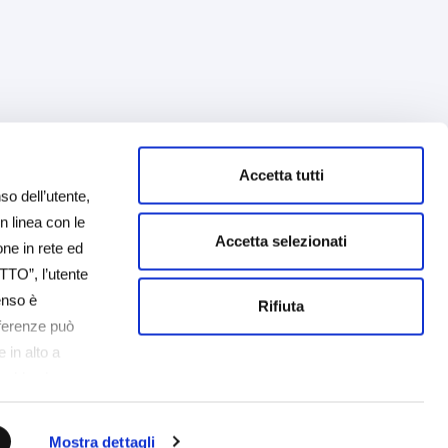
Accetta tutti
so dell’utente,
in linea con le
Accetta selezionati
one in rete ed
TTO”, l’utente
senso è
Rifiuta
eferenze può
 in alto a
cookie che
è possibile
tente non
Mostra dettagli