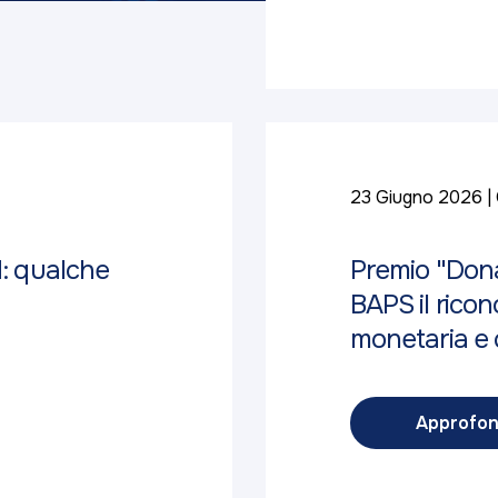
23 Giugno 2026
d: qualche
Premio "Dona
BAPS il ricon
monetaria e c
Approfon