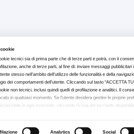
 cookie
ookie tecnici sia di prima parte che di terze parti e potrà, con il consen
ilazione, anche di terze parti, al fine di: inviare messaggi pubblicitari 
ente stesso nell’ambito dell’utilizzo delle funzionalità e della navigazi
aggio dei comportamenti dell’utente. Cliccando sul tasto “ACCETTA TU
ookie non tecnici, inclusi quindi quelli di profilazione e analitici. Il con
ocato in qualsiasi momento. Se l’utente desidera gestire le proprie pr
(accessibile in ogni momento, cliccando l’icona del lucchetto disponibile
 su questo link
https://baps.it/cookie-policy/
. Per sapere di più sui 
COOKIE POLICY a questo link
https://baps.it/cookie-policy/
da dove 
singoli cookie. Chiudendo questo banner - cliccando su "Rifiuta" - l’u
filazione
Analytics
Social