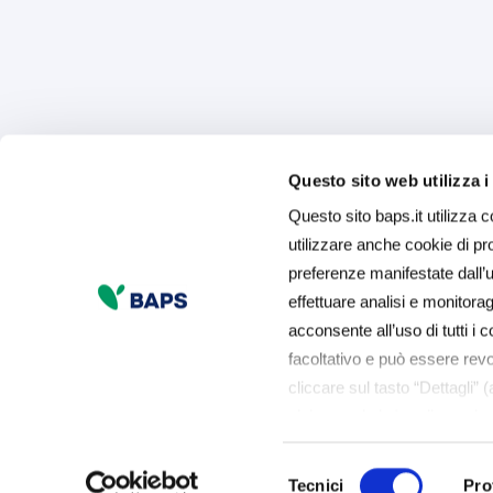
Questo sito web utilizza i
Questo sito baps.it utilizza c
utilizzare anche cookie di prof
preferenze manifestate dall’ut
effettuare analisi e monitor
acconsente all’uso di tutti i c
facoltativo e può essere rev
cliccare sul tasto “Dettagli” 
sinistra nel sito) o cliccando
usiamo può accedere alla 
Selezione
esprimere le preferenze sui 
Tecnici
Pro